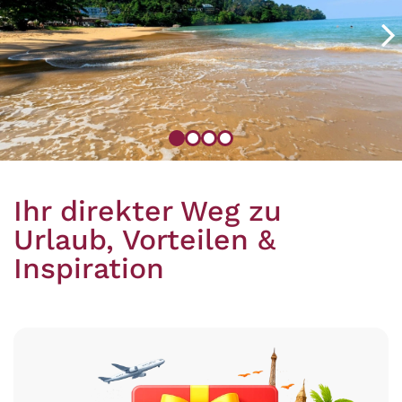
Zum
Zum
Zum
Zum
Element
Element
Element
Element
1
2
3
4
Ihr direkter Weg zu
springen
springen
springen
springen
Urlaub, Vorteilen &
Inspiration