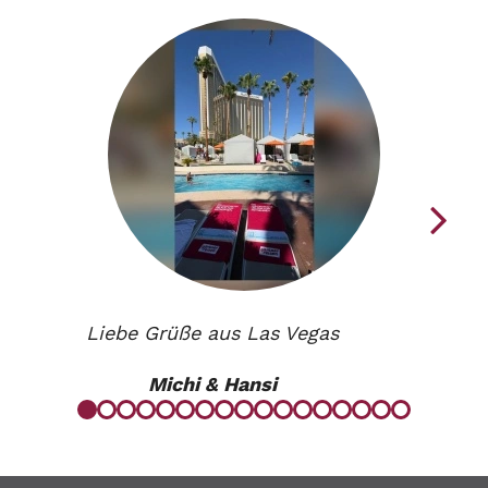
Liebe Grüße aus Las Vegas
Michi & Hansi
Zum
Zum
Zum
Zum
Zum
Zum
Zum
Zum
Zum
Zum
Zum
Zum
Zum
Zum
Zum
Zum
Zum
Element
Element
Element
Element
Element
Element
Element
Element
Element
Element
Element
Element
Element
Element
Element
Element
Elemen
1
2
3
4
5
6
7
8
9
10
11
12
13
14
15
16
17