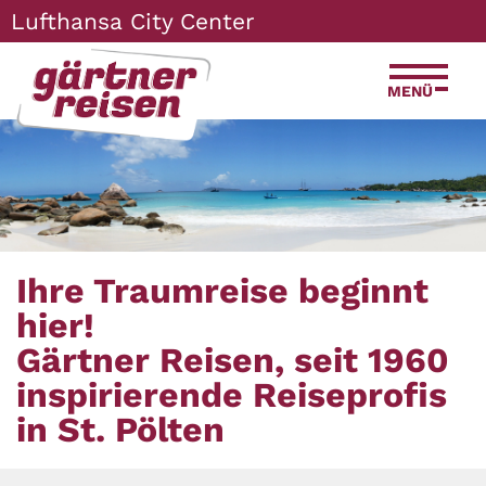
Zum
Zur
Zur
Seitenbereiche:
Lufthansa City Center
Inhalt
Hauptnavigation
Footernavigation
MENÜ
Ihre Traumreise beginnt
hier!
Gärtner Reisen, seit 1960
inspirierende Reiseprofis
in St. Pölten