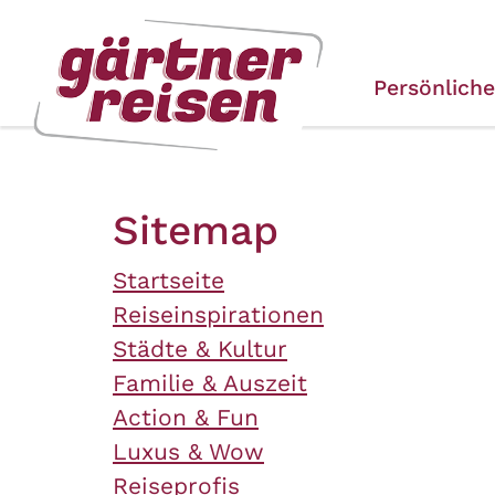
Zum
Zur
Zur
Seitenbereiche:
Inhalt
Hauptnavigation
Footernavigation
Persönlich
Sitemap
Startseite
Reiseinspirationen
Städte & Kultur
Familie & Auszeit
Action & Fun
Luxus & Wow
Reiseprofis