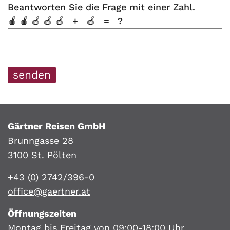
Wie
Beantworten Sie die Frage mit einer Zahl.
dieses
dieses
viel
🍎🍎🍎🍎🍎 + 🍎 = ?
Feld
Feld
ergibt
nicht
nicht
5
ausfüllen.
ausfüllen.
plus
1?
Gärtner Reisen GmbH
Brunngasse 28
3100 St. Pölten
+43 (0) 2742/396-0
office@gaertner.at
Öffnungszeiten
Montag bis Freitag von 09:00-18:00 Uhr