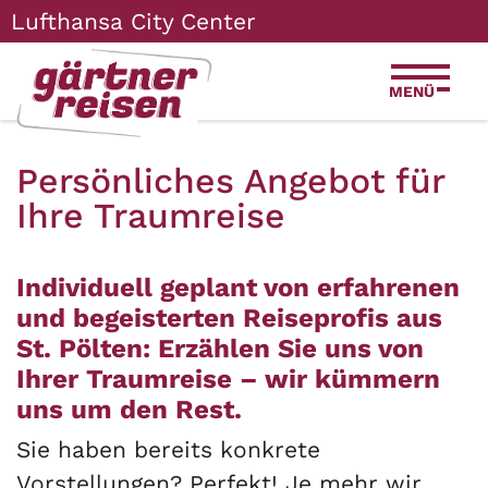
Zum
Zur
Zur
Seitenbereiche:
Lufthansa City Center
Inhalt
Hauptnavigation
Footernavigation
MENÜ
Persönliches Angebot für
Ihre Traumreise
Individuell geplant von erfahrenen
und begeisterten Reiseprofis aus
St. Pölten: Erzählen Sie uns von
Ihrer Traumreise – wir kümmern
uns um den Rest.
Sie haben bereits konkrete
Vorstellungen? Perfekt! Je mehr wir