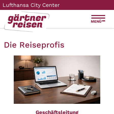
Zum
Zur
Zur
Seitenbereiche:
Lufthansa City Center
Inhalt
Hauptnavigation
Footernavigation
MENÜ
Die Reiseprofis
Geschäftsleitung