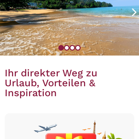
Zum
Zum
Zum
Zum
Element
Element
Element
Element
1
2
3
4
Ihr direkter Weg zu
springen
springen
springen
springen
Urlaub, Vorteilen &
Inspiration