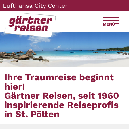
Zum
Zur
Zur
Seitenbereiche:
Lufthansa City Center
Inhalt
Hauptnavigation
Footernavigation
MENÜ
Ihre Traumreise beginnt
hier!
Gärtner Reisen, seit 1960
inspirierende Reiseprofis
in St. Pölten