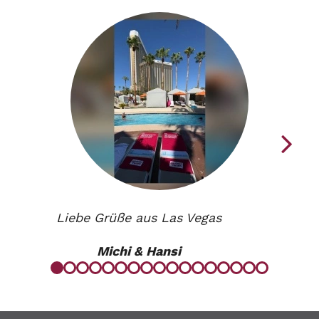
Liebe Grüße aus Las Vegas
Michi & Hansi
Zum
Zum
Zum
Zum
Zum
Zum
Zum
Zum
Zum
Zum
Zum
Zum
Zum
Zum
Zum
Zum
Zum
Element
Element
Element
Element
Element
Element
Element
Element
Element
Element
Element
Element
Element
Element
Element
Element
Elemen
1
2
3
4
5
6
7
8
9
10
11
12
13
14
15
16
17