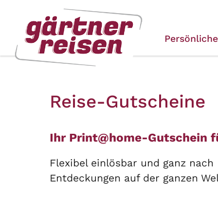
Zum
Zur
Zur
Seitenbereiche:
Inhalt
Hauptnavigation
Footernavigation
Persönlich
Reise-Gutscheine
Ihr Print@home-Gutschein fü
Flexibel einlösbar und ganz nach
Entdeckungen auf der ganzen Wel